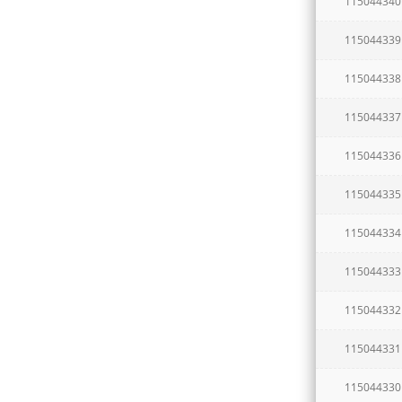
115044340
115044339
115044338
115044337
115044336
115044335
115044334
115044333
115044332
115044331
115044330