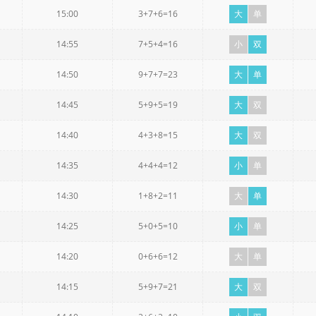
15:00
3+7+6=16
大
单
14:55
7+5+4=16
小
双
14:50
9+7+7=23
大
单
14:45
5+9+5=19
大
双
14:40
4+3+8=15
大
双
14:35
4+4+4=12
小
单
14:30
1+8+2=11
大
单
14:25
5+0+5=10
小
单
14:20
0+6+6=12
大
单
14:15
5+9+7=21
大
双