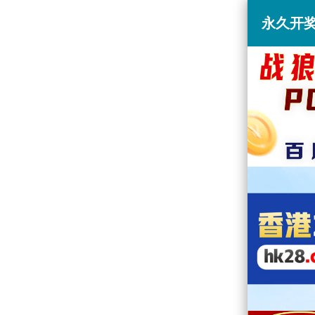
永久开奖网