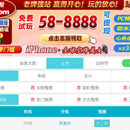
加拿大西
台湾
比特币
杀组
大小
预测
荐
太阳预测
荐
彩虹预测
荐
预测
荐
龙门预测
荐
大古预测
荐
时间
开奖
预测
开奖中
15:05
大
双